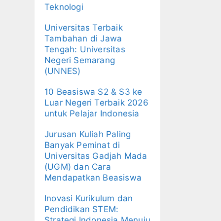
Teknologi
Universitas Terbaik
Tambahan di Jawa
Tengah: Universitas
Negeri Semarang
(UNNES)
10 Beasiswa S2 & S3 ke
Luar Negeri Terbaik 2026
untuk Pelajar Indonesia
Jurusan Kuliah Paling
Banyak Peminat di
Universitas Gadjah Mada
(UGM) dan Cara
Mendapatkan Beasiswa
Inovasi Kurikulum dan
Pendidikan STEM:
Strategi Indonesia Menuju