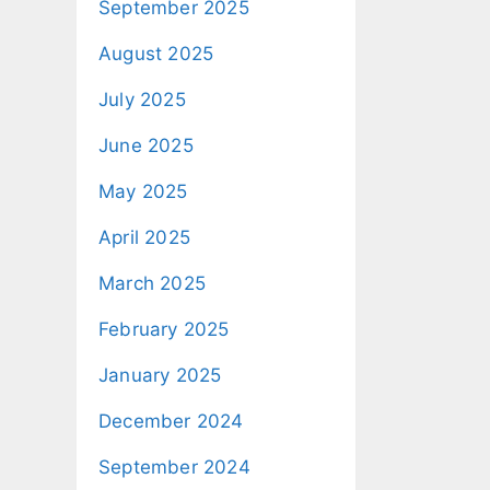
September 2025
August 2025
July 2025
June 2025
May 2025
April 2025
March 2025
February 2025
January 2025
December 2024
September 2024