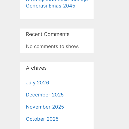
Generasi Emas 2045
Recent Comments
No comments to show.
Archives
July 2026
December 2025
November 2025
October 2025