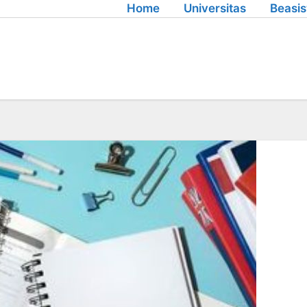
Home
Universitas
Beasi