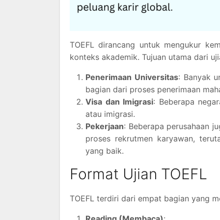
TOEFL dirancang untuk mengukur kem
konteks akademik. Tujuan utama dari ujia
Penerimaan Universitas
: Banyak u
bagian dari proses penerimaan maha
Visa dan Imigrasi
: Beberapa negar
atau imigrasi.
Pekerjaan
: Beberapa perusahaan j
proses rekrutmen karyawan, teru
yang baik.
Format Ujian TOEFL
TOEFL terdiri dari empat bagian yang me
Reading (Membaca)
: