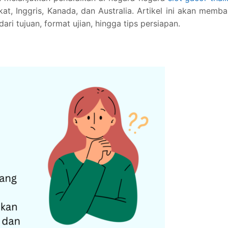
kat, Inggris, Kanada, dan Australia. Artikel ini akan memb
ri tujuan, format ujian, hingga tips persiapan.