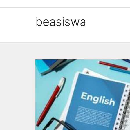
Skip
to
beasiswa
content