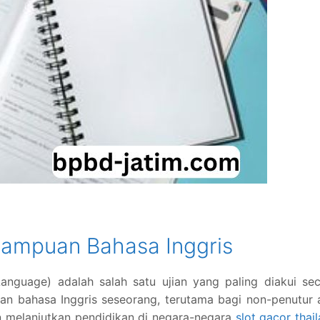
ampuan Bahasa Inggris
anguage) adalah salah satu ujian yang paling diakui se
n bahasa Inggris seseorang, terutama bagi non-penutur a
in melanjutkan pendidikan di negara-negara
slot gacor thai