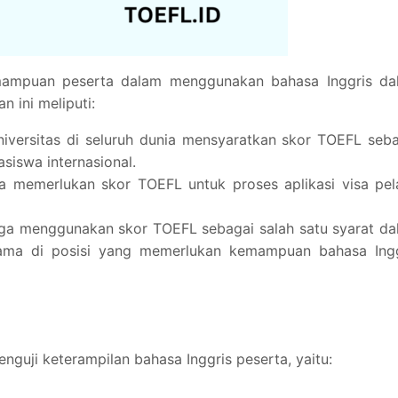
ampuan peserta dalam menggunakan bahasa Inggris da
n ini meliputi:
niversitas di seluruh dunia mensyaratkan skor TOEFL seb
siswa internasional.
a memerlukan skor TOEFL untuk proses aplikasi visa pel
uga menggunakan skor TOEFL sebagai salah satu syarat d
tama di posisi yang memerlukan kemampuan bahasa Ingg
nguji keterampilan bahasa Inggris peserta, yaitu: