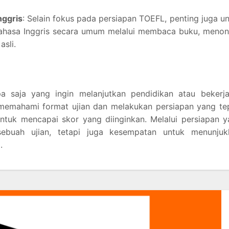
nggris
: Selain fokus pada persiapan TOEFL, penting juga u
bahasa Inggris secara umum melalui membaca buku, menon
asli.
a saja yang ingin melanjutkan pendidikan atau bekerja
 memahami format ujian dan melakukan persiapan yang te
ntuk mencapai skor yang diinginkan. Melalui persiapan 
ebuah ujian, tetapi juga kesempatan untuk menunjuk
.