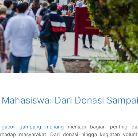
l Mahasiswa: Dari Donasi Sampa
t gacor gampang menang
menjadi bagian penting da
hadap masyarakat. Dari donasi hingga kegiatan volunte