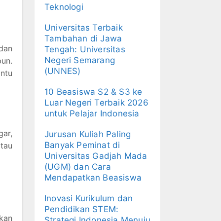
Teknologi
Universitas Terbaik
Tambahan di Jawa
dan
Tengah: Universitas
Negeri Semarang
un.
(UNNES)
antu
10 Beasiswa S2 & S3 ke
Luar Negeri Terbaik 2026
untuk Pelajar Indonesia
gar,
Jurusan Kuliah Paling
Banyak Peminat di
atau
Universitas Gadjah Mada
(UGM) dan Cara
Mendapatkan Beasiswa
Inovasi Kurikulum dan
Pendidikan STEM:
kan
Strategi Indonesia Menuju