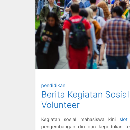
pendidikan
Berita Kegiatan Sosia
Volunteer
Kegiatan sosial mahasiswa kini
slo
pengembangan diri dan kepedulian ter