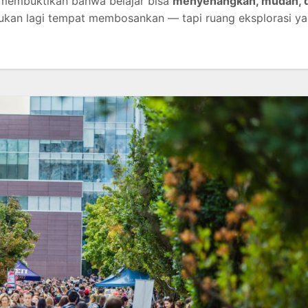
i membuktikan bahwa belajar bisa
menyenangkan, mudah, 
bukan lagi tempat membosankan — tapi ruang eksplorasi y