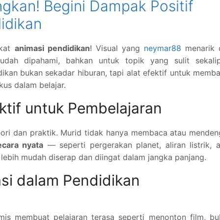
ngkan! Begini Dampak Positif
idikan
rkat
animasi pendidikan
! Visual yang
neymar88
menarik 
mudah dipahami, bahkan untuk topik yang sulit sekalip
kan bukan sekadar hiburan, tapi alat efektif untuk memb
okus dalam belajar.
tif untuk Pembelajaran
ori dan praktik. Murid tidak hanya membaca atau menden
ecara nyata
— seperti pergerakan planet, aliran listrik, 
 lebih mudah diserap dan diingat dalam jangka panjang.
si dalam Pendidikan
mis membuat pelajaran terasa seperti menonton film, bu