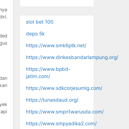
nya
iri.
slot bet 100
depo 5k
nded
igus
https://www.smk6ptk.net/
https://www.dinkesbandarlampung.org/
https://www.bpbd-
jatim.com/
 dan
tkan
https://www.sdkcorjesumlg.com/
https://tunasdaud.org/
oyek
tapi
https://www.smpn1warusda.com/
https://www.smpyadika2.com/