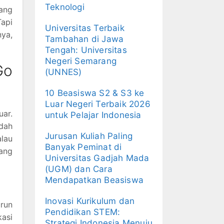
Teknologi
yang
api
Universitas Terbaik
nya,
Tambahan di Jawa
Tengah: Universitas
Negeri Semarang
Go
(UNNES)
10 Beasiswa S2 & S3 ke
Luar Negeri Terbaik 2026
uar.
untuk Pelajar Indonesia
udah
Jurusan Kuliah Paling
alau
Banyak Peminat di
ang
Universitas Gadjah Mada
(UGM) dan Cara
Mendapatkan Beasiswa
Inovasi Kurikulum dan
urun
Pendidikan STEM:
kasi
Strategi Indonesia Menuju