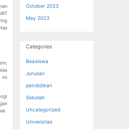
man
October 2023
 MIT
May 2023
ring
itas
Categories
Beasiswa
rn.
las
Jurusan
 ini
pendidikan
ogi
Sekolah
ngan
Uncategorized
al.
a
Universitas