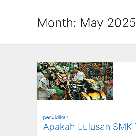
Skip
to
Month:
May 202
content
pendidikan
Apakah Lulusan SMK Te