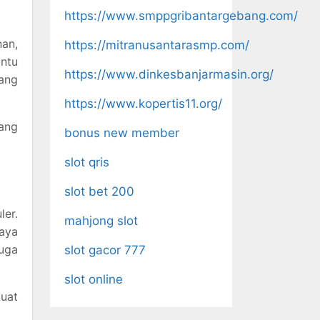
https://www.smppgribantargebang.com/
an,
https://mitranusantarasmp.com/
antu
https://www.dinkesbanjarmasin.org/
ang
https://www.kopertis11.org/
dang
bonus new member
slot qris
slot bet 200
ler.
mahjong slot
daya
juga
slot gacor 777
slot online
uat