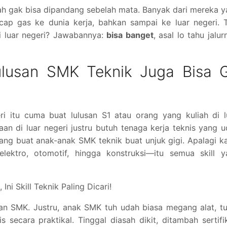
ah gak bisa dipandang sebelah mata. Banyak dari mereka 
ap gas ke dunia kerja, bahkan sampai ke luar negeri. T
di luar negeri? Jawabannya:
bisa banget
, asal lo tahu jalur
ulusan SMK Teknik Juga Bisa 
ri itu cuma buat lulusan S1 atau orang yang kuliah di l
n di luar negeri justru butuh tenaga kerja teknis yang 
luang buat anak-anak SMK teknik buat unjuk gigi. Apalagi k
lektro, otomotif, hingga konstruksi—itu semua skill y
Ini Skill Teknik Paling Dicari!
an SMK. Justru, anak SMK tuh udah biasa megang alat, t
 secara praktikal. Tinggal diasah dikit, ditambah sertifi