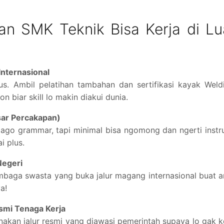
an SMK Teknik Bisa Kerja di Lu
 Internasional
ulus. Ambil pelatihan tambahan dan sertifikasi kayak Weld
on biar skill lo makin diakui dunia.
sar Percakapan)
 jago grammar, tapi minimal bisa ngomong dan ngerti instr
i plus.
Negeri
baga swasta yang buka jalur magang internasional buat 
a!
smi Tenaga Kerja
akan jalur resmi yang diawasi pemerintah supaya lo gak 