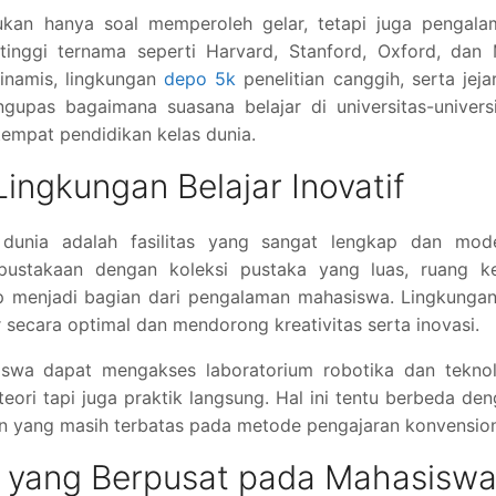
bukan hanya soal memperoleh gelar, tetapi juga pengala
 tinggi ternama seperti Harvard, Stanford, Oxford, dan
namis, lingkungan
depo 5k
penelitian canggih, serta jeja
ngupas bagaimana suasana belajar di universitas-univers
empat pendidikan kelas dunia.
Lingkungan Belajar Inovatif
p dunia adalah fasilitas yang sangat lengkap dan mode
rpustakaan dengan koleksi pustaka yang luas, ruang ke
gkap menjadi bagian dari pengalaman mahasiswa. Lingkungan
 secara optimal dan mendorong kreativitas serta inovasi.
iswa dapat mengakses laboratorium robotika dan teknol
ori tapi juga praktik langsung. Hal ini tentu berbeda de
ain yang masih terbatas pada metode pengajaran konvension
 yang Berpusat pada Mahasisw