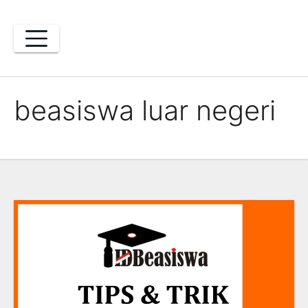
Skip
to
content
beasiswa luar negeri