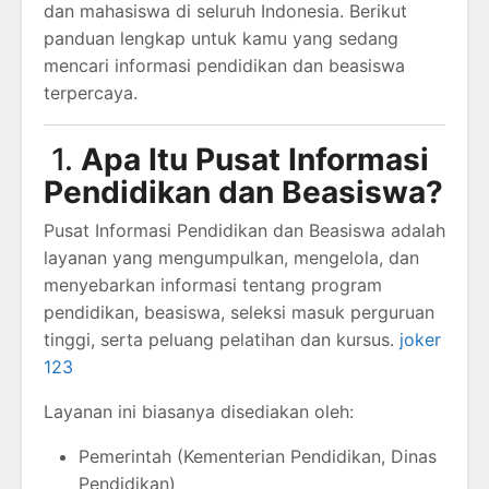
dan mahasiswa di seluruh Indonesia. Berikut
panduan lengkap untuk kamu yang sedang
mencari informasi pendidikan dan beasiswa
terpercaya.
1.
Apa Itu Pusat Informasi
Pendidikan dan Beasiswa?
Pusat Informasi Pendidikan dan Beasiswa adalah
layanan yang mengumpulkan, mengelola, dan
menyebarkan informasi tentang program
pendidikan, beasiswa, seleksi masuk perguruan
tinggi, serta peluang pelatihan dan kursus.
joker
123
Layanan ini biasanya disediakan oleh:
Pemerintah (Kementerian Pendidikan, Dinas
Pendidikan)