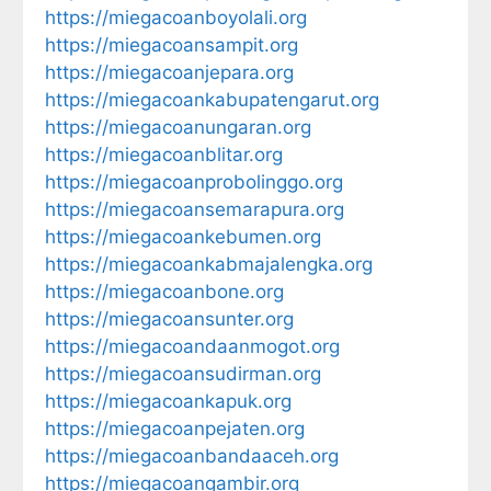
https://miegacoanboyolali.org
https://miegacoansampit.org
https://miegacoanjepara.org
https://miegacoankabupatengarut.org
https://miegacoanungaran.org
https://miegacoanblitar.org
https://miegacoanprobolinggo.org
https://miegacoansemarapura.org
https://miegacoankebumen.org
https://miegacoankabmajalengka.org
https://miegacoanbone.org
https://miegacoansunter.org
https://miegacoandaanmogot.org
https://miegacoansudirman.org
https://miegacoankapuk.org
https://miegacoanpejaten.org
https://miegacoanbandaaceh.org
https://miegacoangambir.org