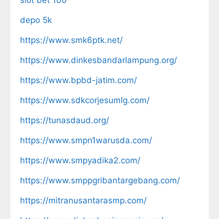
depo 5k
https://www.smk6ptk.net/
https://www.dinkesbandarlampung.org/
https://www.bpbd-jatim.com/
https://www.sdkcorjesumlg.com/
https://tunasdaud.org/
https://www.smpn1warusda.com/
https://www.smpyadika2.com/
https://www.smppgribantargebang.com/
https://mitranusantarasmp.com/