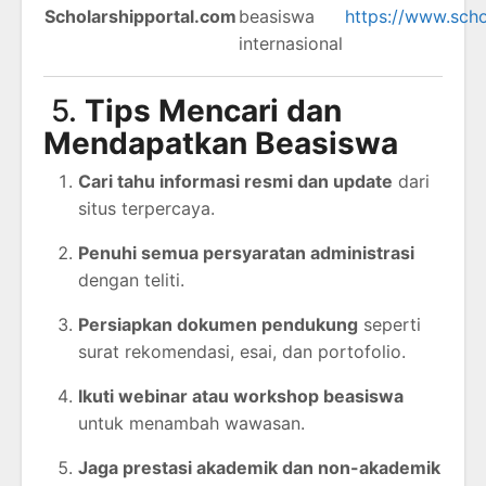
Scholarshipportal.com
beasiswa
https://www.scho
internasional
5.
Tips Mencari dan
Mendapatkan Beasiswa
Cari tahu informasi resmi dan update
dari
situs terpercaya.
Penuhi semua persyaratan administrasi
dengan teliti.
Persiapkan dokumen pendukung
seperti
surat rekomendasi, esai, dan portofolio.
Ikuti webinar atau workshop beasiswa
untuk menambah wawasan.
Jaga prestasi akademik dan non-akademik