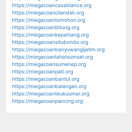
https://miegacoancasablanca.org
https://miegacoancilandak.org
https://miegacoantomohon.org
https://miegacoanbitung.org
https://miegacoankepahiang.org
https://miegacoansitubondo.org
https://miegacoanbanyuwangijatim.org
https://miegacoanlahatsumsel.org
https://miegacoansumenep.org
https://miegacoanpati.org
https://miegacoanbantul.org
https://miegacoanbalangan.org
https://miegacoanteukuumar.org
https://miegacoanpancing.org