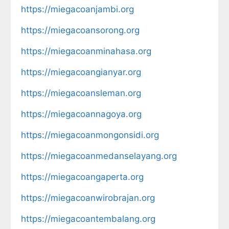
https://miegacoanjambi.org
https://miegacoansorong.org
https://miegacoanminahasa.org
https://miegacoangianyar.org
https://miegacoansleman.org
https://miegacoannagoya.org
https://miegacoanmongonsidi.org
https://miegacoanmedanselayang.org
https://miegacoangaperta.org
https://miegacoanwirobrajan.org
https://miegacoantembalang.org