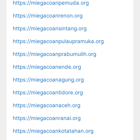
https://miegacoanpemuda.org
https://miegacoanrenon.org
https://miegacoansintang.org
https://miegacoanpulaupramuka.org
https://miegacoanprabumulih.org
https://miegacoanende.org
https://miegacoanagung.org
https://miegacoantidore.org
https://miegacoanaceh.org
https://miegacoanranai.org
https://miegacoankotatahan.org