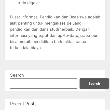
rutin digelar
Pusat Informasi Pendidikan dan Beasiswa adalah
alat penting untuk mengakses peluang
pendidikan dan dana studi terbaik. Dengan
informasi yang tepat dan up-to-date, siapa pun
bisa meraih pendidikan berkualitas tanpa
terkendala biaya.
Search
Search
Recent Posts