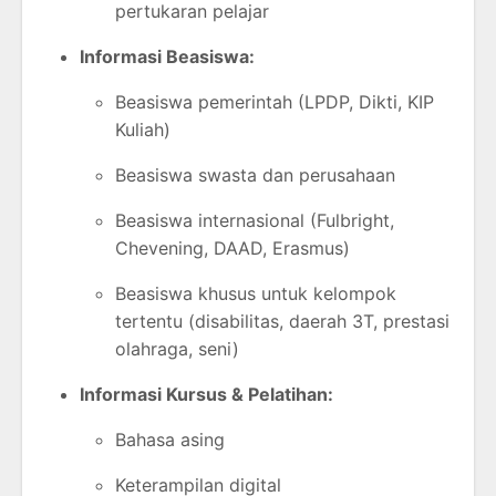
pertukaran pelajar
Informasi Beasiswa:
Beasiswa pemerintah (LPDP, Dikti, KIP
Kuliah)
Beasiswa swasta dan perusahaan
Beasiswa internasional (Fulbright,
Chevening, DAAD, Erasmus)
Beasiswa khusus untuk kelompok
tertentu (disabilitas, daerah 3T, prestasi
olahraga, seni)
Informasi Kursus & Pelatihan:
Bahasa asing
Keterampilan digital