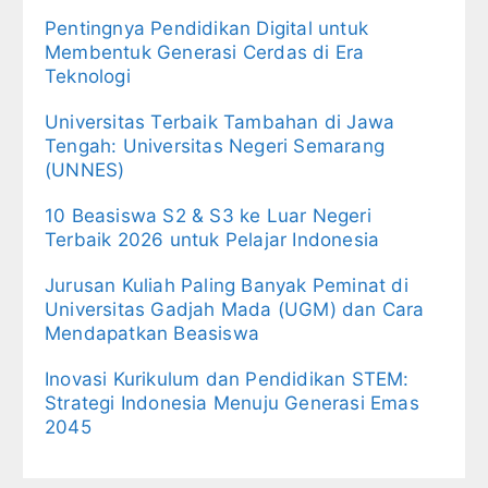
Pentingnya Pendidikan Digital untuk
Membentuk Generasi Cerdas di Era
Teknologi
Universitas Terbaik Tambahan di Jawa
Tengah: Universitas Negeri Semarang
(UNNES)
10 Beasiswa S2 & S3 ke Luar Negeri
Terbaik 2026 untuk Pelajar Indonesia
Jurusan Kuliah Paling Banyak Peminat di
Universitas Gadjah Mada (UGM) dan Cara
Mendapatkan Beasiswa
Inovasi Kurikulum dan Pendidikan STEM:
Strategi Indonesia Menuju Generasi Emas
2045