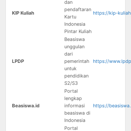
dan
pendaftaran
KIP Kuliah
https://kip-kulia
Kartu
Indonesia
Pintar Kuliah
Beasiswa
unggulan
dari
LPDP
pemerintah
https://www.lpd
untuk
pendidikan
S2/S3
Portal
lengkap
Beasiswa.id
informasi
https://beasiswa.
beasiswa di
Indonesia
Portal