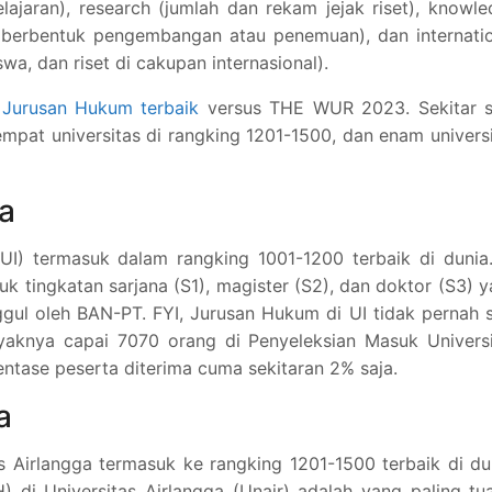
ajaran), research (jumlah dan rekam jejak riset), knowl
n berbentuk pengembangan atau penemuan), dan internati
wa, dan riset di cakupan internasional).
n
Jurusan Hukum terbaik
versus THE WUR 2023. Sekitar s
empat universitas di rangking 1201-1500, dan enam univers
ia
UI) termasuk dalam rangking 1001-1200 terbaik di dunia
k tingkatan sarjana (S1), magister (S2), dan doktor (S3) 
gul oleh BAN-PT. FYI, Jurusan Hukum di UI tidak pernah 
yaknya capai 7070 orang di Penyeleksian Masuk Universi
ntase peserta diterima cuma sekitaran 2% saja.
a
s Airlangga termasuk ke rangking 1201-1500 terbaik di du
 di Universitas Airlangga (Unair) adalah yang paling tu