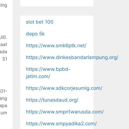
ling
slot bet 100
depo 5k
II).
saat
https://www.smk6ptk.net/
pada
https://www.dinkesbandarlampung.org/
k S1
https://www.bpbd-
jatim.com/
https://www.sdkcorjesumlg.com/
501-
ang
https://tunasdaud.org/
apa
https://www.smpn1warusda.com/
kum
https://www.smpyadika2.com/