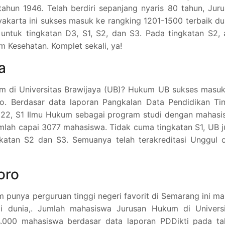
 tahun 1946. Telah berdiri sepanjang nyaris 80 tahun, Jur
yakarta ini sukses masuk ke rangking 1201-1500 terbaik du
tuk tingkatan D3, S1, S2, dan S3. Pada tingkatan S2, 
 Kesehatan. Komplet sekali, ya!
a
m di Universitas Brawijaya (UB)? Hukum UB sukses masuk
ho. Berdasar data laporan Pangkalan Data Pendidikan Ti
2022, S1 Ilmu Hukum sebagai program studi dengan mahas
umlah capai 3077 mahasiswa. Tidak cuma tingkatan S1, UB 
atan S2 dan S3. Semuanya telah terakreditasi Unggul o
oro
punya perguruan tinggi negeri favorit di Semarang ini m
di dunia,. Jumlah mahasiswa Jurusan Hukum di Universi
4.000 mahasiswa berdasar data laporan PDDikti pada ta