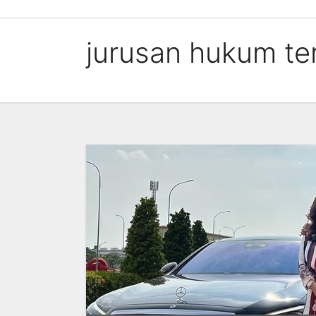
Skip
to
jurusan hukum te
content