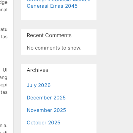
edge
Generasi Emas 2045
onal
atu
Recent Comments
itas
No comments to show.
. UI
Archives
yang
sepi
July 2026
tas
December 2025
November 2025
October 2025
nia.
a di