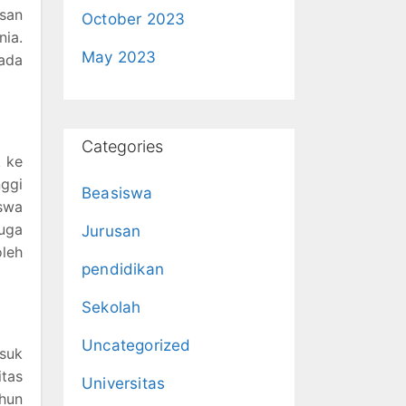
usan
October 2023
nia.
May 2023
ada
Categories
 ke
nggi
Beasiswa
iswa
juga
Jurusan
leh
pendidikan
Sekolah
Uncategorized
asuk
tas
Universitas
hun