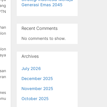
Generasi Emas 2045
yang
 PTN
uhan
Recent Comments
lon
No comments to show.
alon
jaya
Archives
July 2026
usan
ran
December 2025
November 2025
imes
amu
October 2025