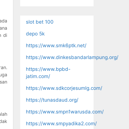
ada
slot bet 100
mana
depo 5k
n di
https://www.smk6ptk.net/
https://www.dinkesbandarlampung.org/
ran.
https://www.bpbd-
uga
jatim.com/
usan
https://www.sdkcorjesumlg.com/
https://tunasdaud.org/
https://www.smpn1warusda.com/
lah
idak
https://www.smpyadika2.com/