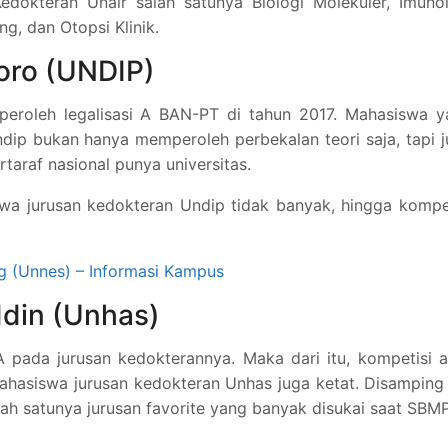
edokteran Unair salah satunya Biologi Molekuler, Imuno
g, dan Otopsi Klinik.
oro (UNDIP)
eroleh legalisasi A BAN-PT di tahun 2017. Mahasiswa y
dip bukan hanya memperoleh perbekalan teori saja, tapi 
taraf nasional punya universitas.
swa jurusan kedokteran Undip tidak banyak, hingga kompe
g (Unnes) – Informasi Kampus
ddin (Unhas)
t A pada jurusan kedokterannya. Maka dari itu, kompetisi 
ahasiswa jurusan kedokteran Unhas juga ketat. Disamping 
lah satunya jurusan favorite yang banyak disukai saat SB