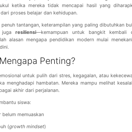
ukul ketika mereka tidak mencapai hasil yang diharapk
dari proses belajar dan kehidupan.
 penuh tantangan, keterampilan yang paling dibutuhkan b
i juga
resiliensi
—kemampuan untuk bangkit kembali d
Inilah alasan mengapa pendidikan modern mulai menekan
dini.
n Mengapa Penting?
emosional untuk pulih dari stres, kegagalan, atau kekecew
tika menghadapi hambatan. Mereka mampu melihat kesala
agai akhir dari perjalanan.
embantu siswa:
jar belum memuaskan
uh (
growth mindset
)