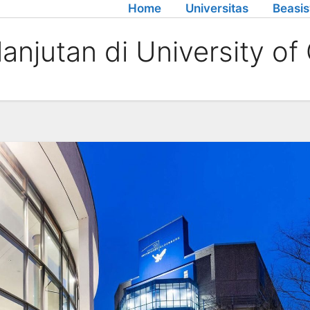
Home
Universitas
Beasi
anjutan di University o