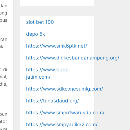
dan
yang
mpus
slot bet 100
depo 5k
ran
https://www.smk6ptk.net/
k.
https://www.dinkesbandarlampung.org/
s di
https://www.bpbd-
nal,
jatim.com/
ia,
https://www.sdkcorjesumlg.com/
https://tunasdaud.org/
https://www.smpn1warusda.com/
pun
ntor
https://www.smpyadika2.com/
sasi