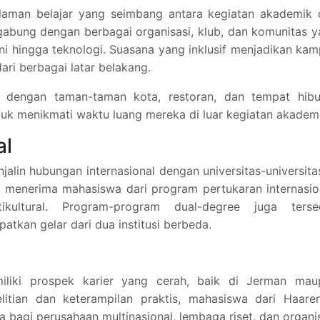
aman belajar yang seimbang antara kegiatan akademik 
gabung dengan berbagai organisasi, klub, dan komunitas 
ni hingga teknologi. Suasana yang inklusif menjadikan ka
ari berbagai latar belakang.
t dengan taman-taman kota, restoran, dan tempat hibu
k menikmati waktu luang mereka di luar kegiatan akademi
al
jalin hubungan internasional dengan universitas-universita
g menerima mahasiswa dari program pertukaran internasio
kultural. Program-program dual-degree juga tersed
kan gelar dari dua institusi berbeda.
n
miliki prospek karier yang cerah, baik di Jerman mau
elitian dan keterampilan praktis, mahasiswa dari Haare
a bagi perusahaan multinasional, lembaga riset, dan organi