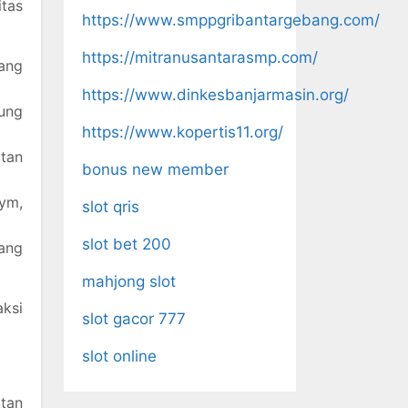
tas
https://www.smppgribantargebang.com/
https://mitranusantarasmp.com/
yang
https://www.dinkesbanjarmasin.org/
kung
https://www.kopertis11.org/
utan
bonus new member
ym,
slot qris
slot bet 200
yang
mahjong slot
aksi
slot gacor 777
slot online
tan