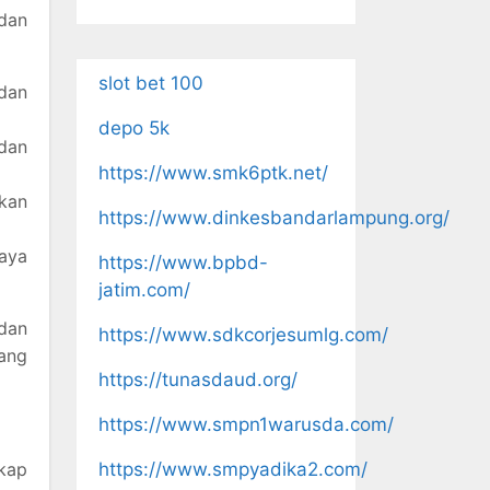
 dan
slot bet 100
dan
depo 5k
 dan
https://www.smk6ptk.net/
akan
https://www.dinkesbandarlampung.org/
daya
https://www.bpbd-
jatim.com/
 dan
https://www.sdkcorjesumlg.com/
dang
https://tunasdaud.org/
https://www.smpn1warusda.com/
https://www.smpyadika2.com/
gkap