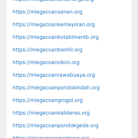
https://miegacoansenen.org
https://miegacoankemayoran.org
https://miegacoankotabimantb.org
https://miegacoanbenhil.org
https://miegacoancikini.org
https://miegacoanrawabuaya.org
https://miegacoanpondokindah.org
https://miegacoangrogol.org
https://miegacoankalideres.org
https://miegacoanpondokgede.org