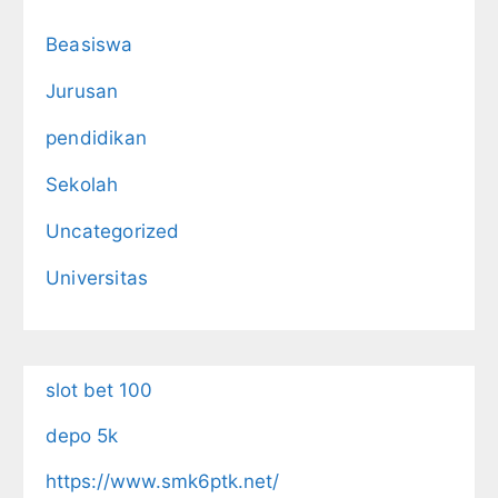
Beasiswa
Jurusan
pendidikan
Sekolah
Uncategorized
Universitas
slot bet 100
depo 5k
https://www.smk6ptk.net/