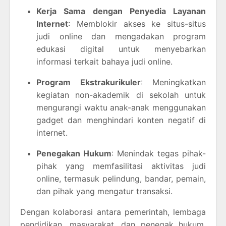
Kerja Sama dengan Penyedia Layanan
Internet
: Memblokir akses ke situs-situs
judi online dan mengadakan program
edukasi digital untuk menyebarkan
informasi terkait bahaya judi online.
Program Ekstrakurikuler
: Meningkatkan
kegiatan non-akademik di sekolah untuk
mengurangi waktu anak-anak menggunakan
gadget dan menghindari konten negatif di
internet.
Penegakan Hukum
: Menindak tegas pihak-
pihak yang memfasilitasi aktivitas judi
online, termasuk pelindung, bandar, pemain,
dan pihak yang mengatur transaksi.
Dengan kolaborasi antara pemerintah, lembaga
pendidikan, masyarakat, dan penegak hukum,