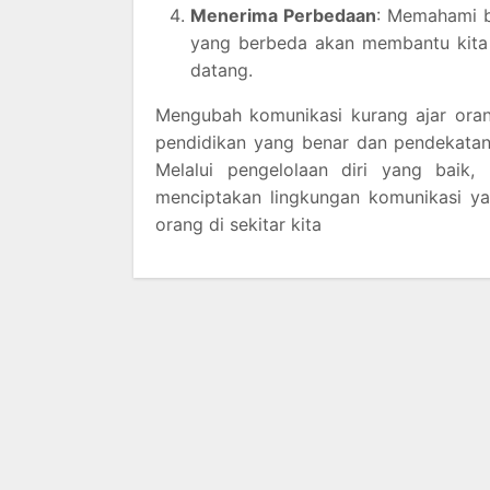
Menerima Perbedaan
: Memahami b
yang berbeda akan membantu kita u
datang.
Mengubah komunikasi kurang ajar oran
pendidikan yang benar dan pendekatan 
Melalui pengelolaan diri yang baik,
menciptakan lingkungan komunikasi yang
orang di sekitar kita