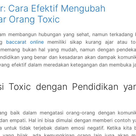
r: Cara Efektif Mengubah
ar Orang Toxic
alam membangun hubungan yang sehat, namun terkadang k
ang
baccarat online
memiliki sikap kurang ajar atau tox
 memang bukan hal yang mudah, namun dengan pendeka
Pendidikan yang benar dan kesadaran akan dampak komuni
 yang efektif dalam meredakan ketegangan dan membuka j
i Toxic dengan Pendidikan ya
ang baik dalam mengatasi orang-orang dengan komunik
an empati. Hal ini bisa dimulai dengan memberi contoh 
 untuk tidak terjebak dalam emosi negatif. Ketika kita 
 yang bijak, ada kemungkinan orang lain juga akan mu