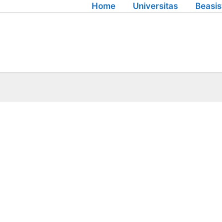
Home
Universitas
Beasi