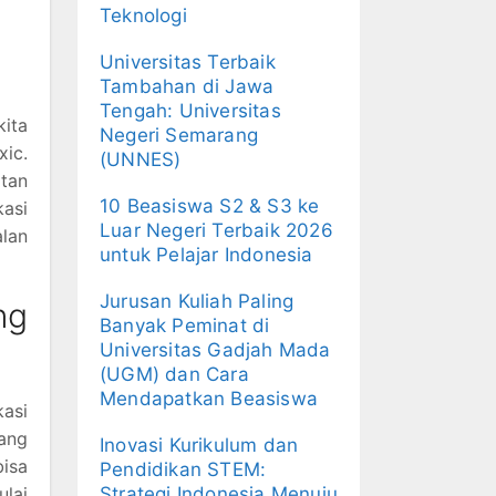
Teknologi
Universitas Terbaik
Tambahan di Jawa
Tengah: Universitas
ita
Negeri Semarang
ic.
(UNNES)
tan
10 Beasiswa S2 & S3 ke
kasi
Luar Negeri Terbaik 2026
alan
untuk Pelajar Indonesia
Jurusan Kuliah Paling
ng
Banyak Peminat di
Universitas Gadjah Mada
(UGM) dan Cara
Mendapatkan Beasiswa
asi
yang
Inovasi Kurikulum dan
bisa
Pendidikan STEM:
lai
Strategi Indonesia Menuju