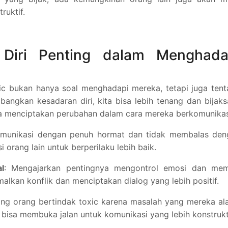
ruktif.
Diri Penting dalam Menghada
ic bukan hanya soal menghadapi mereka, tetapi juga ten
angkan kesadaran diri, kita bisa lebih tenang dan bijak
a menciptakan perubahan dalam cara mereka berkomunikas
omunikasi dengan penuh hormat dan tidak membalas den
orang lain untuk berperilaku lebih baik.
l
: Mengajarkan pentingnya mengontrol emosi dan memi
lkan konflik dan menciptakan dialog yang lebih positif.
ang orang bertindak toxic karena masalah yang mereka al
isa membuka jalan untuk komunikasi yang lebih konstrukti