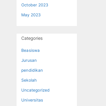
October 2023
May 2023
Categories
Beasiswa
Jurusan
pendidikan
Sekolah
Uncategorized
Universitas