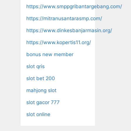
https://www.smppgribantargebang.com/
https://mitranusantarasmp.com/
https://www.dinkesbanjarmasin.org/
https://www.kopertis11.org/
bonus new member
slot qris
slot bet 200
mahjong slot
slot gacor 777
slot online