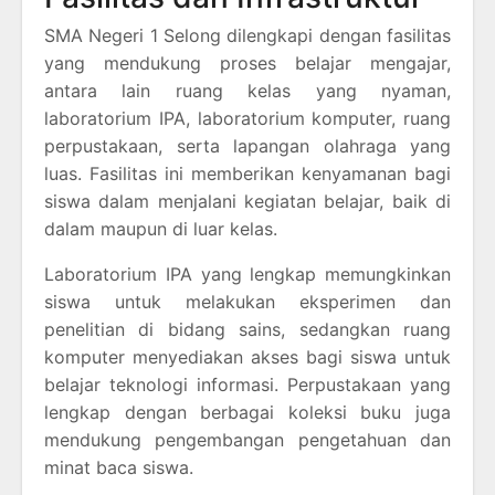
SMA Negeri 1 Selong dilengkapi dengan fasilitas
yang mendukung proses belajar mengajar,
antara lain ruang kelas yang nyaman,
laboratorium IPA, laboratorium komputer, ruang
perpustakaan, serta lapangan olahraga yang
luas. Fasilitas ini memberikan kenyamanan bagi
siswa dalam menjalani kegiatan belajar, baik di
dalam maupun di luar kelas.
Laboratorium IPA yang lengkap memungkinkan
siswa untuk melakukan eksperimen dan
penelitian di bidang sains, sedangkan ruang
komputer menyediakan akses bagi siswa untuk
belajar teknologi informasi. Perpustakaan yang
lengkap dengan berbagai koleksi buku juga
mendukung pengembangan pengetahuan dan
minat baca siswa.