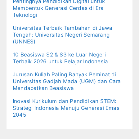
Pentingnya Pendidikan Digital untuk
Membentuk Generasi Cerdas di Era
Teknologi
Universitas Terbaik Tambahan di Jawa
Tengah: Universitas Negeri Semarang
(UNNES)
10 Beasiswa S2 & S3 ke Luar Negeri
Terbaik 2026 untuk Pelajar Indonesia
Jurusan Kuliah Paling Banyak Peminat di
Universitas Gadjah Mada (UGM) dan Cara
Mendapatkan Beasiswa
Inovasi Kurikulum dan Pendidikan STEM:
Strategi Indonesia Menuju Generasi Emas
2045