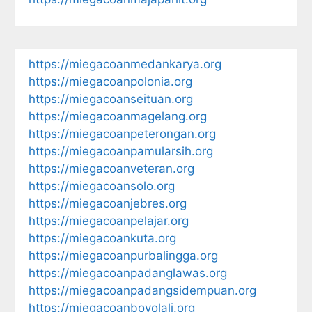
https://miegacoanmedankarya.org
https://miegacoanpolonia.org
https://miegacoanseituan.org
https://miegacoanmagelang.org
https://miegacoanpeterongan.org
https://miegacoanpamularsih.org
https://miegacoanveteran.org
https://miegacoansolo.org
https://miegacoanjebres.org
https://miegacoanpelajar.org
https://miegacoankuta.org
https://miegacoanpurbalingga.org
https://miegacoanpadanglawas.org
https://miegacoanpadangsidempuan.org
https://miegacoanboyolali.org