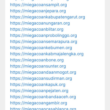
https://miegacoansampit.org
https://miegacoanjepara.org
https://miegacoankabupatengarut.org
https://miegacoanungaran.org
https://miegacoanblitar.org
https://miegacoanprobolinggo.org
https://miegacoansemarapura.org
https://miegacoankebumen.org
https://miegacoankabmajalengka.org
https://miegacoanbone.org
https://miegacoansunter.org
https://miegacoandaanmogot.org
https://miegacoansudirman.org
https://miegacoankapuk.org
https://miegacoanpejaten.org
https://miegacoanbandaaceh.org
https://miegacoangambir.org
https://miegacoancasablanca.org