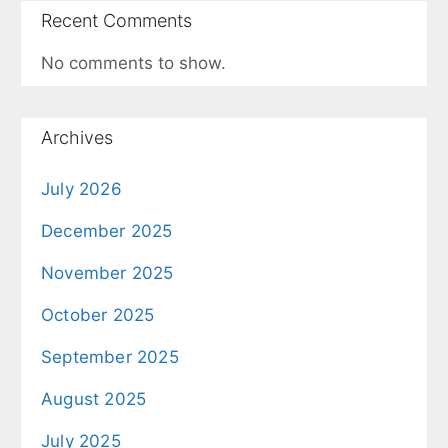
Recent Comments
No comments to show.
Archives
July 2026
December 2025
November 2025
October 2025
September 2025
August 2025
July 2025