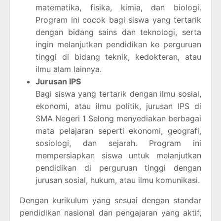
matematika, fisika, kimia, dan biologi.
Program ini cocok bagi siswa yang tertarik
dengan bidang sains dan teknologi, serta
ingin melanjutkan pendidikan ke perguruan
tinggi di bidang teknik, kedokteran, atau
ilmu alam lainnya.
Jurusan IPS
Bagi siswa yang tertarik dengan ilmu sosial,
ekonomi, atau ilmu politik, jurusan IPS di
SMA Negeri 1 Selong menyediakan berbagai
mata pelajaran seperti ekonomi, geografi,
sosiologi, dan sejarah. Program ini
mempersiapkan siswa untuk melanjutkan
pendidikan di perguruan tinggi dengan
jurusan sosial, hukum, atau ilmu komunikasi.
Dengan kurikulum yang sesuai dengan standar
pendidikan nasional dan pengajaran yang aktif,