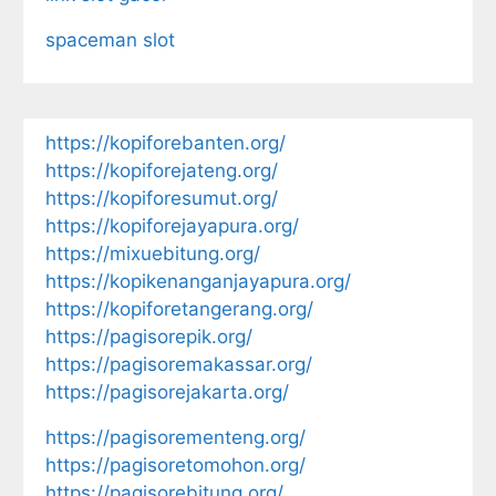
spaceman slot
https://kopiforebanten.org/
https://kopiforejateng.org/
https://kopiforesumut.org/
https://kopiforejayapura.org/
https://mixuebitung.org/
https://kopikenanganjayapura.org/
https://kopiforetangerang.org/
https://pagisorepik.org/
https://pagisoremakassar.org/
https://pagisorejakarta.org/
https://pagisorementeng.org/
https://pagisoretomohon.org/
https://pagisorebitung.org/