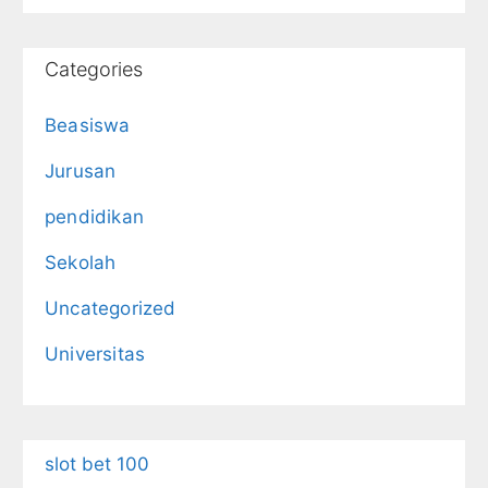
Categories
Beasiswa
Jurusan
pendidikan
Sekolah
Uncategorized
Universitas
slot bet 100