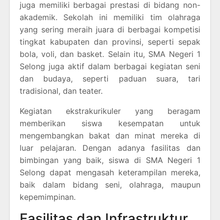
juga memiliki berbagai prestasi di bidang non-
akademik. Sekolah ini memiliki tim olahraga
yang sering meraih juara di berbagai kompetisi
tingkat kabupaten dan provinsi, seperti sepak
bola, voli, dan basket. Selain itu, SMA Negeri 1
Selong juga aktif dalam berbagai kegiatan seni
dan budaya, seperti paduan suara, tari
tradisional, dan teater.
Kegiatan ekstrakurikuler yang beragam
memberikan siswa kesempatan untuk
mengembangkan bakat dan minat mereka di
luar pelajaran. Dengan adanya fasilitas dan
bimbingan yang baik, siswa di SMA Negeri 1
Selong dapat mengasah keterampilan mereka,
baik dalam bidang seni, olahraga, maupun
kepemimpinan.
Fasilitas dan Infrastruktur