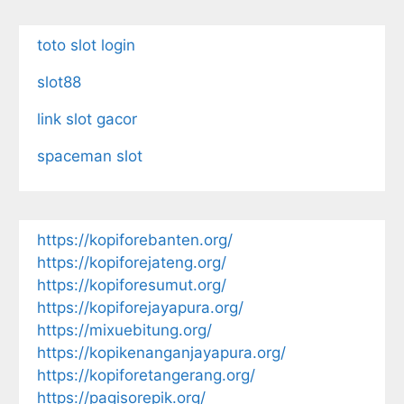
toto slot login
slot88
link slot gacor
spaceman slot
https://kopiforebanten.org/
https://kopiforejateng.org/
https://kopiforesumut.org/
https://kopiforejayapura.org/
https://mixuebitung.org/
https://kopikenanganjayapura.org/
https://kopiforetangerang.org/
https://pagisorepik.org/