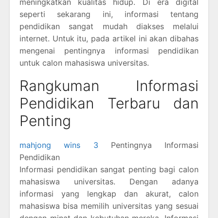
meningkatkan kualitas hidup. Di era digital
seperti sekarang ini, informasi tentang
pendidikan sangat mudah diakses melalui
internet. Untuk itu, pada artikel ini akan dibahas
mengenai pentingnya informasi pendidikan
untuk calon mahasiswa universitas.
Rangkuman Informasi
Pendidikan Terbaru dan
Penting
mahjong wins 3
Pentingnya Informasi
Pendidikan
Informasi pendidikan sangat penting bagi calon
mahasiswa universitas. Dengan adanya
informasi yang lengkap dan akurat, calon
mahasiswa bisa memilih universitas yang sesuai