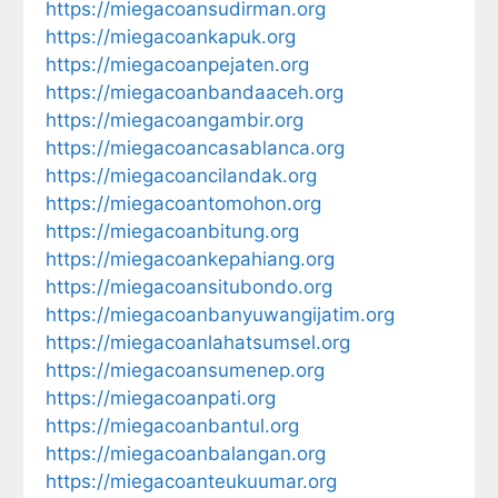
https://miegacoansudirman.org
https://miegacoankapuk.org
https://miegacoanpejaten.org
https://miegacoanbandaaceh.org
https://miegacoangambir.org
https://miegacoancasablanca.org
https://miegacoancilandak.org
https://miegacoantomohon.org
https://miegacoanbitung.org
https://miegacoankepahiang.org
https://miegacoansitubondo.org
https://miegacoanbanyuwangijatim.org
https://miegacoanlahatsumsel.org
https://miegacoansumenep.org
https://miegacoanpati.org
https://miegacoanbantul.org
https://miegacoanbalangan.org
https://miegacoanteukuumar.org