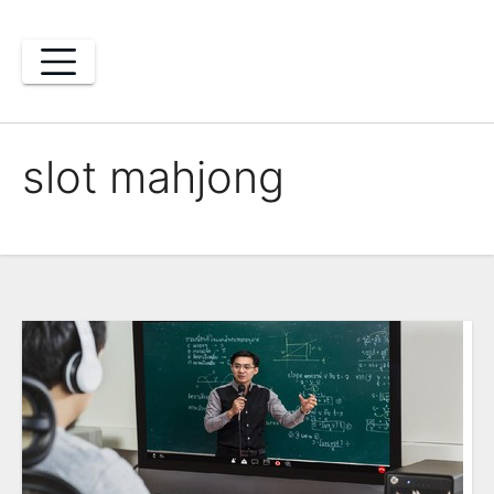
Skip
to
content
slot mahjong