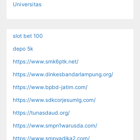
Universitas
slot bet 100
depo 5k
https://www.smk6ptk.net/
https://www.dinkesbandarlampung.org/
https://www.bpbd-jatim.com/
https://www.sdkcorjesumlg.com/
https://tunasdaud.org/
https://www.smpn1warusda.com/
https://www.smpyadika2.com/