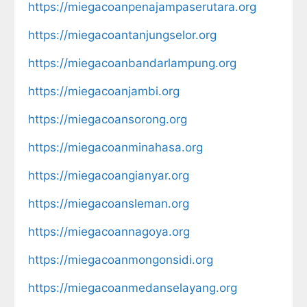
https://miegacoanpenajampaserutara.org
https://miegacoantanjungselor.org
https://miegacoanbandarlampung.org
https://miegacoanjambi.org
https://miegacoansorong.org
https://miegacoanminahasa.org
https://miegacoangianyar.org
https://miegacoansleman.org
https://miegacoannagoya.org
https://miegacoanmongonsidi.org
https://miegacoanmedanselayang.org