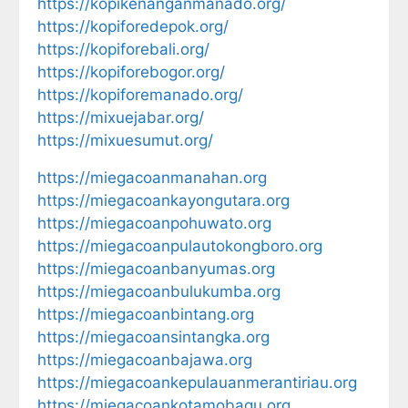
https://kopikenanganmanado.org/
https://kopiforedepok.org/
https://kopiforebali.org/
https://kopiforebogor.org/
https://kopiforemanado.org/
https://mixuejabar.org/
https://mixuesumut.org/
https://miegacoanmanahan.org
https://miegacoankayongutara.org
https://miegacoanpohuwato.org
https://miegacoanpulautokongboro.org
https://miegacoanbanyumas.org
https://miegacoanbulukumba.org
https://miegacoanbintang.org
https://miegacoansintangka.org
https://miegacoanbajawa.org
https://miegacoankepulauanmerantiriau.org
https://miegacoankotamobagu.org