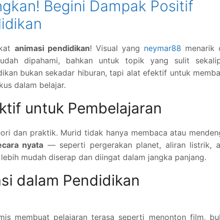
ngkan! Begini Dampak Positif
idikan
rkat
animasi pendidikan
! Visual yang
neymar88
menarik 
mudah dipahami, bahkan untuk topik yang sulit sekalip
kan bukan sekadar hiburan, tapi alat efektif untuk memb
okus dalam belajar.
tif untuk Pembelajaran
ori dan praktik. Murid tidak hanya membaca atau menden
ecara nyata
— seperti pergerakan planet, aliran listrik, 
 lebih mudah diserap dan diingat dalam jangka panjang.
si dalam Pendidikan
mis membuat pelajaran terasa seperti menonton film, bu