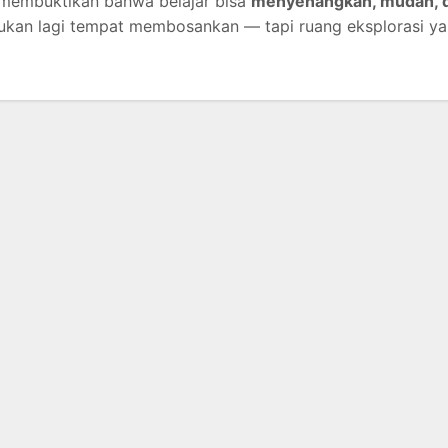
i membuktikan bahwa belajar bisa
menyenangkan, mudah, 
bukan lagi tempat membosankan — tapi ruang eksplorasi y