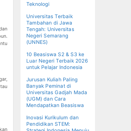
Teknologi
Universitas Terbaik
Tambahan di Jawa
dan
Tengah: Universitas
Negeri Semarang
un.
(UNNES)
antu
10 Beasiswa S2 & S3 ke
Luar Negeri Terbaik 2026
untuk Pelajar Indonesia
gar,
Jurusan Kuliah Paling
Banyak Peminat di
atau
Universitas Gadjah Mada
(UGM) dan Cara
Mendapatkan Beasiswa
Inovasi Kurikulum dan
Pendidikan STEM:
kan
Strategi Indonesia Menuju