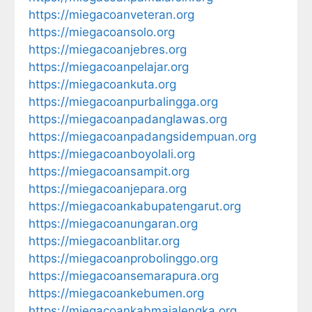
https://miegacoanveteran.org
https://miegacoansolo.org
https://miegacoanjebres.org
https://miegacoanpelajar.org
https://miegacoankuta.org
https://miegacoanpurbalingga.org
https://miegacoanpadanglawas.org
https://miegacoanpadangsidempuan.org
https://miegacoanboyolali.org
https://miegacoansampit.org
https://miegacoanjepara.org
https://miegacoankabupatengarut.org
https://miegacoanungaran.org
https://miegacoanblitar.org
https://miegacoanprobolinggo.org
https://miegacoansemarapura.org
https://miegacoankebumen.org
https://miegacoankabmajalengka.org