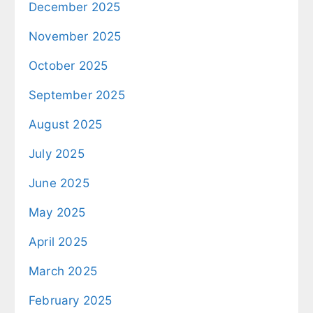
December 2025
November 2025
October 2025
September 2025
August 2025
July 2025
June 2025
May 2025
April 2025
March 2025
February 2025