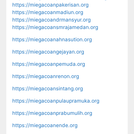
https://miegacoanpakerisan.org
https://miegacoanmadiun.org
https://miegacoandrmansyur.org
https://miegacoansmrajamedan.org
https://miegacoanahnasution.org
https://miegacoangejayan.org
https://miegacoanpemuda.org
https://miegacoanrenon.org
https://miegacoansintang.org
https://miegacoanpulaupramuka.org
https://miegacoanprabumulih.org
https://miegacoanende.org