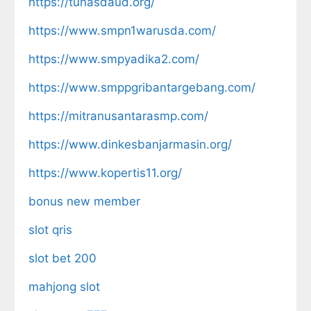
https://tunasdaud.org/
https://www.smpn1warusda.com/
https://www.smpyadika2.com/
https://www.smppgribantargebang.com/
https://mitranusantarasmp.com/
https://www.dinkesbanjarmasin.org/
https://www.kopertis11.org/
bonus new member
slot qris
slot bet 200
mahjong slot