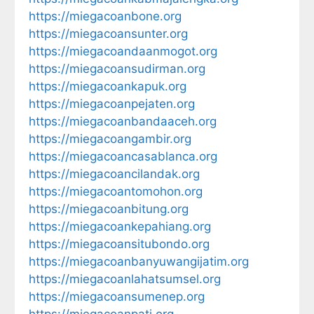
https://miegacoanbone.org
https://miegacoansunter.org
https://miegacoandaanmogot.org
https://miegacoansudirman.org
https://miegacoankapuk.org
https://miegacoanpejaten.org
https://miegacoanbandaaceh.org
https://miegacoangambir.org
https://miegacoancasablanca.org
https://miegacoancilandak.org
https://miegacoantomohon.org
https://miegacoanbitung.org
https://miegacoankepahiang.org
https://miegacoansitubondo.org
https://miegacoanbanyuwangijatim.org
https://miegacoanlahatsumsel.org
https://miegacoansumenep.org
https://miegacoanpati.org