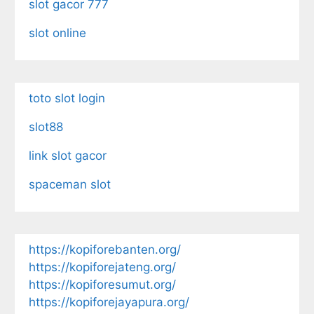
slot gacor 777
slot online
toto slot login
slot88
link slot gacor
spaceman slot
https://kopiforebanten.org/
https://kopiforejateng.org/
https://kopiforesumut.org/
https://kopiforejayapura.org/