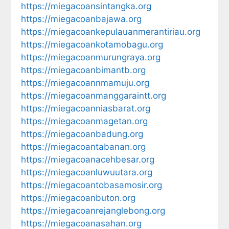
https://miegacoansintangka.org
https://miegacoanbajawa.org
https://miegacoankepulauanmerantiriau.org
https://miegacoankotamobagu.org
https://miegacoanmurungraya.org
https://miegacoanbimantb.org
https://miegacoannmamuju.org
https://miegacoanmanggaraintt.org
https://miegacoanniasbarat.org
https://miegacoanmagetan.org
https://miegacoanbadung.org
https://miegacoantabanan.org
https://miegacoanacehbesar.org
https://miegacoanluwuutara.org
https://miegacoantobasamosir.org
https://miegacoanbuton.org
https://miegacoanrejanglebong.org
https://miegacoanasahan.org