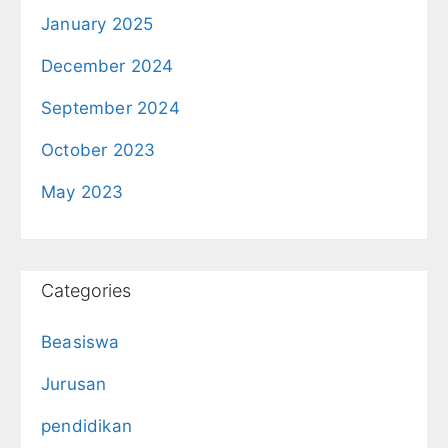
January 2025
December 2024
September 2024
October 2023
May 2023
Categories
Beasiswa
Jurusan
pendidikan