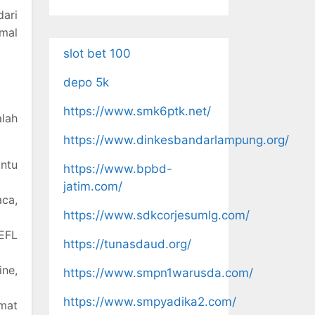
dari
imal
slot bet 100
depo 5k
https://www.smk6ptk.net/
alah
https://www.dinkesbandarlampung.org/
antu
https://www.bpbd-
jatim.com/
ca,
https://www.sdkcorjesumlg.com/
EFL
https://tunasdaud.org/
ine,
https://www.smpn1warusda.com/
https://www.smpyadika2.com/
rmat