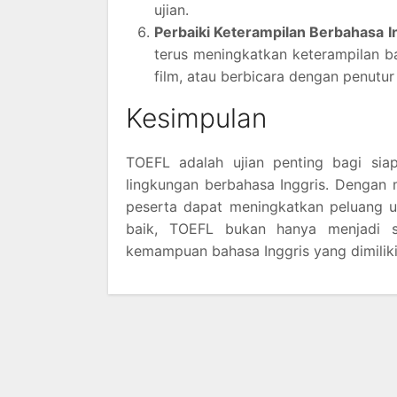
ujian.
Perbaiki Keterampilan Berbahasa I
terus meningkatkan keterampilan 
film, atau berbicara dengan penutur 
Kesimpulan
TOEFL adalah ujian penting bagi siap
lingkungan berbahasa Inggris. Dengan
peserta dapat meningkatkan peluang u
baik, TOEFL bukan hanya menjadi s
kemampuan bahasa Inggris yang dimiliki