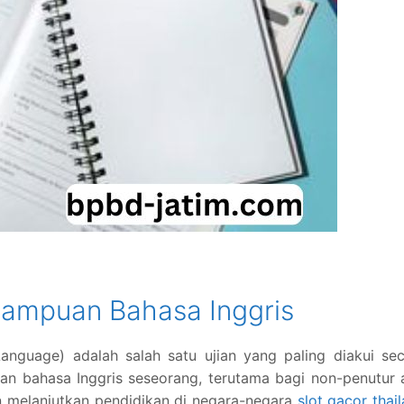
ampuan Bahasa Inggris
anguage) adalah salah satu ujian yang paling diakui se
n bahasa Inggris seseorang, terutama bagi non-penutur a
in melanjutkan pendidikan di negara-negara
slot gacor thai