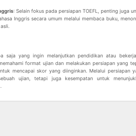
nggris
: Selain fokus pada persiapan TOEFL, penting juga u
bahasa Inggris secara umum melalui membaca buku, menon
asli.
a saja yang ingin melanjutkan pendidikan atau bekerja
 memahami format ujian dan melakukan persiapan yang te
ntuk mencapai skor yang diinginkan. Melalui persiapan 
ebuah ujian, tetapi juga kesempatan untuk menunjuk
.