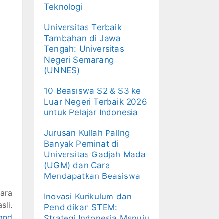
Teknologi
Universitas Terbaik
Tambahan di Jawa
Tengah: Universitas
Negeri Semarang
(UNNES)
10 Beasiswa S2 & S3 ke
Luar Negeri Terbaik 2026
untuk Pelajar Indonesia
Jurusan Kuliah Paling
Banyak Peminat di
Universitas Gadjah Mada
(UGM) dan Cara
Mendapatkan Beasiswa
cara
Inovasi Kurikulum dan
sli.
Pendidikan STEM:
land
Strategi Indonesia Menuju