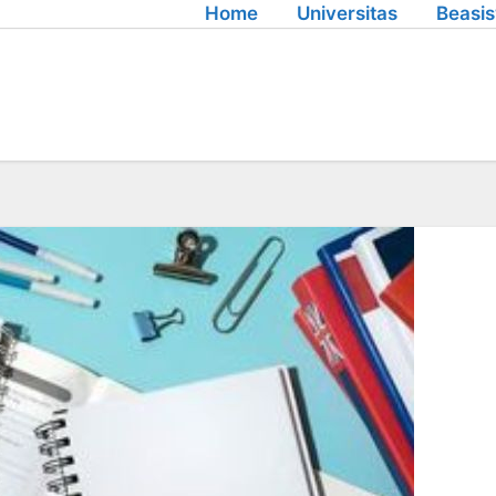
Home
Universitas
Beasi