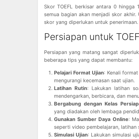
Skor TOEFL berkisar antara 0 hingga 1
semua bagian akan menjadi skor akhir.
skor yang diperlukan untuk penerimaan.
Persiapan untuk TOE
Persiapan yang matang sangat diperluk
beberapa tips yang dapat membantu:
Pelajari Format Ujian
: Kenali forma
mengurangi kecemasan saat ujian.
Latihan Rutin
: Lakukan latihan s
mendengarkan, berbicara, dan menul
Bergabung dengan Kelas Persiap
yang diadakan oleh lembaga pendidi
Gunakan Sumber Daya Online
: Ma
seperti video pembelajaran, latihan 
Simulasi Ujian
: Lakukan simulasi u