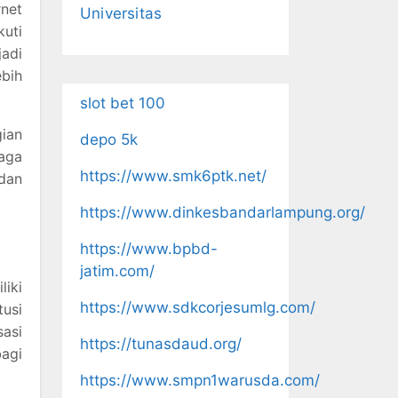
rnet
Universitas
kuti
jadi
ebih
slot bet 100
gian
depo 5k
aga
https://www.smk6ptk.net/
 dan
https://www.dinkesbandarlampung.org/
https://www.bpbd-
jatim.com/
iki
https://www.sdkcorjesumlg.com/
tusi
sasi
https://tunasdaud.org/
bagi
https://www.smpn1warusda.com/