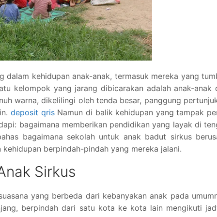
ing dalam kehidupan anak-anak, termasuk mereka yang tu
satu kelompok yang jarang dibicarakan adalah anak-anak 
uh warna, dikelilingi oleh tenda besar, panggung pertunju
in.
deposit qris
Namun di balik kehidupan yang tampak pe
adapi: bagaimana memberikan pendidikan yang layak di te
bahas bagaimana sekolah untuk anak badut sirkus berus
 kehidupan berpindah-pindah yang mereka jalani.
nak Sirkus
 suasana yang berbeda dari kebanyakan anak pada umumn
ang, berpindah dari satu kota ke kota lain mengikuti ja