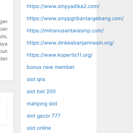
https://www.smpyadika2.com/
https://www.smppgribantargebang.com/
gan
pan
https://mitranusantarasmp.com/
is,
https://www.dinkesbanjarmasin.org/
aya
pun
https://www.kopertis11.org/
dan
bonus new member
slot qris
slot bet 200
mahjong slot
slot gacor 777
slot online