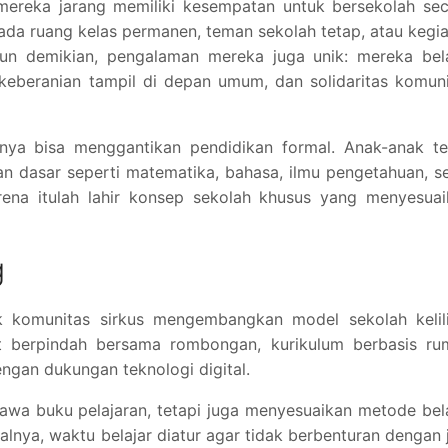
mereka jarang memiliki kesempatan untuk bersekolah sec
k ada ruang kelas permanen, teman sekolah tetap, atau kegi
ipun demikian, pengalaman mereka juga unik: mereka bel
 keberanian tampil di depan umum, dan solidaritas komun
nya bisa menggantikan pendidikan formal. Anak-anak te
 dasar seperti matematika, bahasa, ilmu pengetahuan, s
arena itulah lahir konsep sekolah khusus yang menyesua
g
k komunitas sirkus mengembangkan model sekolah kelili
t berpindah bersama rombongan, kurikulum berbasis ru
engan dukungan teknologi digital.
bawa buku pelajaran, tetapi juga menyesuaikan metode bel
alnya, waktu belajar diatur agar tidak berbenturan dengan