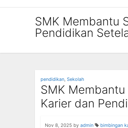
Skip
to
SMK Membantu Si
content
Pendidikan Setel
pendidikan
,
Sekolah
SMK Membantu 
Karier dan Pendi
Nov 8, 2025
by
admin
bimbingan ka