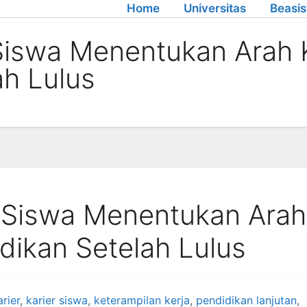
Home
Universitas
Beasi
swa Menentukan Arah K
ah Lulus
Siswa Menentukan Arah
dikan Setelah Lulus
rier
,
karier siswa
,
keterampilan kerja
,
pendidikan lanjutan
,