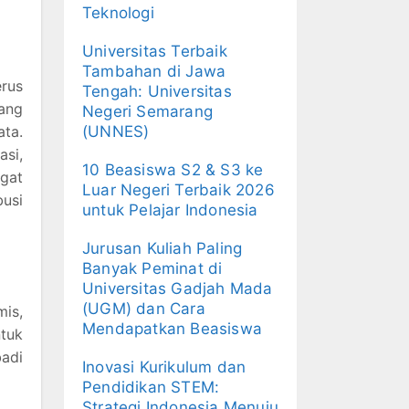
Teknologi
Universitas Terbaik
Tambahan di Jawa
rus
Tengah: Universitas
ang
Negeri Semarang
ta.
(UNNES)
asi,
10 Beasiswa S2 & S3 ke
ngat
Luar Negeri Terbaik 2026
usi
untuk Pelajar Indonesia
Jurusan Kuliah Paling
Banyak Peminat di
Universitas Gadjah Mada
(UGM) dan Cara
is,
Mendapatkan Beasiswa
ntuk
badi
Inovasi Kurikulum dan
Pendidikan STEM:
Strategi Indonesia Menuju