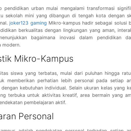
p pendidikan urban mulai mengalami transformasi signif
itu sekolah mini yang dibangun di tengah kota dengan s
onal.
joker123 gaming
Mikro-kampus hadir sebagai solusi 
idikan berkualitas dengan lingkungan yang aman, interak
menunjukkan bagaimana inovasi dalam pendidikan da
a modern.
stik Mikro-Kampus
tas siswa yang terbatas, mulai dari puluhan hingga rat
uk memberikan perhatian lebih personal pada setiap an
 dengan kebutuhan individual. Selain ukuran kelas yang ke
g terbuka untuk aktivitas kreatif, area bermain yang a
endekatan pembelajaran aktif.
aran Personal
kampus adalah pendekatan personal terhadap setiap an