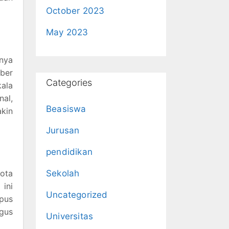
October 2023
May 2023
nya
mber
Categories
kala
al,
Beasiswa
akin
Jurusan
pendidikan
ota
Sekolah
 ini
Uncategorized
pus
gus
Universitas