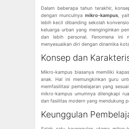
Dalam beberapa tahun terakhir, konse
dengan munculnya
mikro-kampus
, ya
lebih kecil dibanding sekolah konvensi
keluarga urban yang menginginkan pend
dan lebih personal. Fenomena ini 
menyesuaikan diri dengan dinamika kot
Konsep dan Karakteri
Mikro-kampus biasanya memiliki kapasi
anak. Hal ini memungkinkan guru unt
memfasilitasi pembelajaran yang sesuai
mikro-kampus umumnya dilengkapi ruan
dan fasilitas modern yang mendukung p
Keunggulan Pembelaj
Salah satu keunggulan utama mikro-