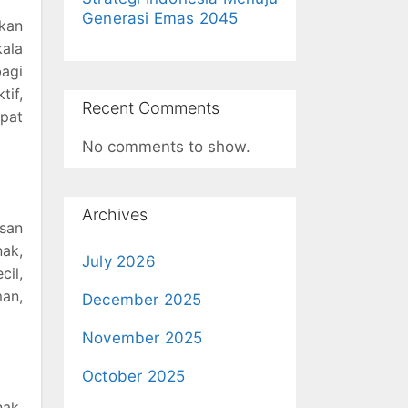
Generasi Emas 2045
ikan
kala
bagi
tif,
Recent Comments
pat
No comments to show.
Archives
usan
ak,
July 2026
cil,
man,
December 2025
November 2025
October 2025
ak.