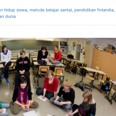
n hidup siswa
,
metode belajar santai
,
pendidikan finlandia
,
an dunia