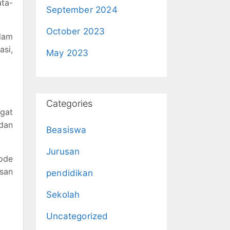
ata-
September 2024
October 2023
alam
si,
May 2023
Categories
ngat
 dan
Beasiswa
Jurusan
ode
asan
pendidikan
Sekolah
Uncategorized