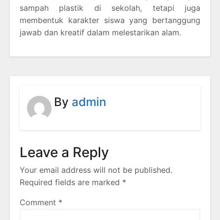
sampah plastik di sekolah, tetapi juga
membentuk karakter siswa yang bertanggung
jawab dan kreatif dalam melestarikan alam.
By
admin
Leave a Reply
Your email address will not be published.
Required fields are marked
*
Comment
*