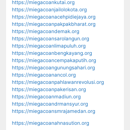
https://miegacoankutai.org
https://miegacoanjailolokota.org
https://miegacoanacehpidiejaya.org
https://miegacoanpakpakbharat.org
https://miegacoandemak.org
https://miegacoansarolangun.org
https://miegacoanlimapuluh.org
https://miegacoanbengkayang.org
https://miegacoancempakaputih.org
https://miegacoangunungsahari.org
https://miegacoanancol.org
https://miegacoanpahlawanrevolusi.org
https://miegacoanpakerisan.org
https://miegacoanmadiun.org
https://miegacoandrmansyur.org
https://miegacoansmrajamedan.org
https://miegacoanahnasution.org