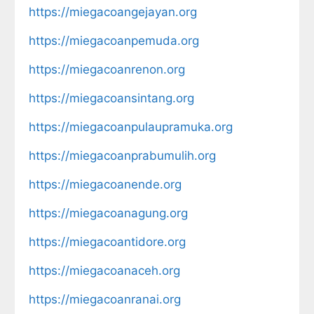
https://miegacoangejayan.org
https://miegacoanpemuda.org
https://miegacoanrenon.org
https://miegacoansintang.org
https://miegacoanpulaupramuka.org
https://miegacoanprabumulih.org
https://miegacoanende.org
https://miegacoanagung.org
https://miegacoantidore.org
https://miegacoanaceh.org
https://miegacoanranai.org