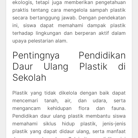
ekologis, tetapi juga memberikan pengetahuan
praktis tentang cara mengelola sampah plastik
secara bertanggung jawab. Dengan pendekatan
ini, siswa dapat memahami dampak plastik
terhadap lingkungan dan berperan aktif dalam
upaya pelestarian alam.
Pentingnya Pendidikan
Daur Ulang Plastik di
Sekolah
Plastik yang tidak dikelola dengan baik dapat
mencemari tanah, air, dan udara, serta
mengancam kehidupan flora dan fauna.
Pendidikan daur ulang plastik membantu siswa
memahami siklus hidup plastik, jenis-jenis
plastik yang dapat didaur ulang, serta manfaat