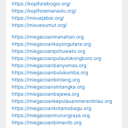
https://kopiforebogor.org/
https://kopiforemanado.org/
https://mixuejabar.org/
https://mixuesumut.org/
https://miegacoanmanahan.org
https://miegacoankayongutara.org
https://miegacoanpohuwato.org
https://miegacoanpulautokongboro.org
https://miegacoanbanyumas.org
https://miegacoanbulukumba.org
https://miegacoanbintang.org
https://miegacoansintangka.org
https://miegacoanbajawa.org
https://miegacoankepulauanmerantiriau.org
https://miegacoankotamobagu.org
https://miegacoanmurungraya.org
https://miegacoanbimantb.org