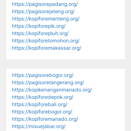
https://pagisorepadang.org/
https://pagisorejateng.org/
https://kopiforementeng.org/
https://kopiforepik.org/
https://kopiforepluit.org/
https://kopiforetomohon.org/
https://kopiforemakassar.org/
https://pagisorebogor.org/
https://pagisoretangerang.org/
https://kopikenanganmanado.org/
https://kopiforedepok.org/
https://kopiforebali.org/
https://kopiforebogor.org/
https://kopiforemanado.org/
https://mixuejabar.org/