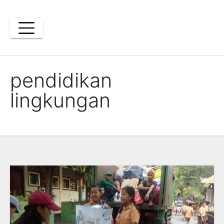
Skip
to
content
pendidikan
lingkungan