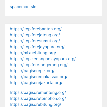
spaceman slot
https://kopiforebanten.org/
https://kopiforejateng.org/
https://kopiforesumut.org/
https://kopiforejayapura.org/
https://mixuebitung.org/
https://kopikenanganjayapura.org/
https://kopiforetangerang.org/
https://pagisorepik.org/
https://pagisoremakassar.org/
https://pagisorejakarta.org/
https://pagisorementeng.org/
https://pagisoretomohon.org/
https://pagisorebitung.org/