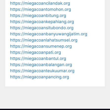
https://miegacoancilandak.org
https://miegacoantomohon.org
https://miegacoanbitung.org
https://miegacoankepahiang.org
https://miegacoansitubondo.org
https://miegacoanbanyuwangijatim.org
https://miegacoanlahatsumsel.org
https://miegacoansumenep.org
https://miegacoanpati.org
https://miegacoanbantul.org
https://miegacoanbalangan.org
https://miegacoanteukuumar.org
https://miegacoanpancing.org