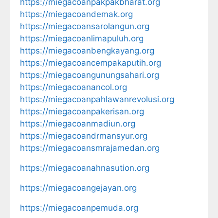
https://miegacoanpakpakbharat.org
https://miegacoandemak.org
https://miegacoansarolangun.org
https://miegacoanlimapuluh.org
https://miegacoanbengkayang.org
https://miegacoancempakaputih.org
https://miegacoangunungsahari.org
https://miegacoanancol.org
https://miegacoanpahlawanrevolusi.org
https://miegacoanpakerisan.org
https://miegacoanmadiun.org
https://miegacoandrmansyur.org
https://miegacoansmrajamedan.org
https://miegacoanahnasution.org
https://miegacoangejayan.org
https://miegacoanpemuda.org