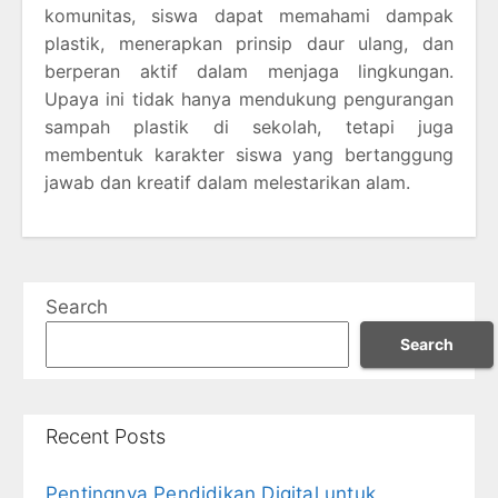
komunitas, siswa dapat memahami dampak
plastik, menerapkan prinsip daur ulang, dan
berperan aktif dalam menjaga lingkungan.
Upaya ini tidak hanya mendukung pengurangan
sampah plastik di sekolah, tetapi juga
membentuk karakter siswa yang bertanggung
jawab dan kreatif dalam melestarikan alam.
Search
Search
Recent Posts
Pentingnya Pendidikan Digital untuk