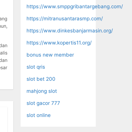
https://www.smppgribantargebang.com/
yang
https://mitranusantarasmp.com/
hun,
https://www.dinkesbanjarmasin.org/
https://www.kopertis11.org/
 dan
alis
bonus new member
dan
slot qris
esar
slot bet 200
mahjong slot
slot gacor 777
slot online