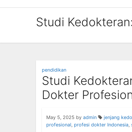
Skip
to
Studi Kedokteran
content
pendidikan
Studi Kedoktera
Dokter Profesion
May 5, 2025
by
admin
jenjang ked
profesional
,
profesi dokter Indonesia
,